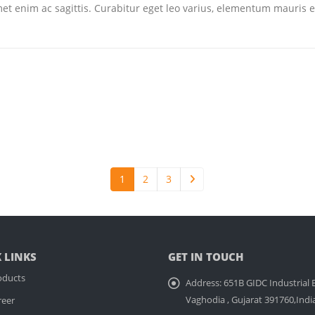
amet enim ac sagittis. Curabitur eget leo varius, elementum mauris 
1
2
3
 LINKS
GET IN TOUCH
oducts
Address:
651B GIDC Industrial E
Vaghodia , Gujarat 391760,Indi
reer