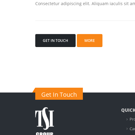
Consectetur adipiscing elit. Aliquam iaculis sit 
GET IN TOUCH
MORE
Get In Touch
QUICK
Pr
Ca