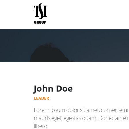
John Doe
LEADER
Lorem ipsum dolor sit amet, consectetur 
mauris eget, egestas quam. Donec ante ri
libero.