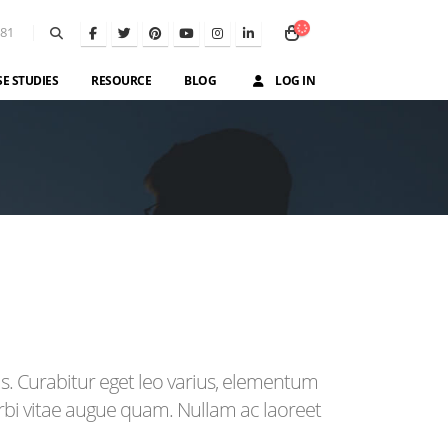
581
SE STUDIES
RESOURCE
BLOG
LOG IN
is. Curabitur eget leo varius, elementum
orbi vitae augue quam. Nullam ac laoreet