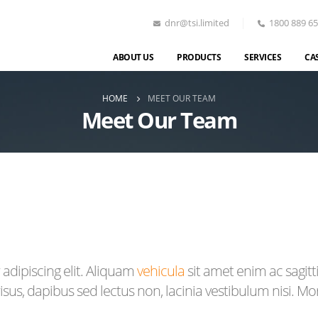
dnr@tsi.limited
1800 889 6
ABOUT US
PRODUCTS
SERVICES
CA
HOME
MEET OUR TEAM
Meet Our Team
adipiscing elit. Aliquam
vehicula
sit amet enim ac sagitt
sus, dapibus sed lectus non, lacinia vestibulum nisi. M