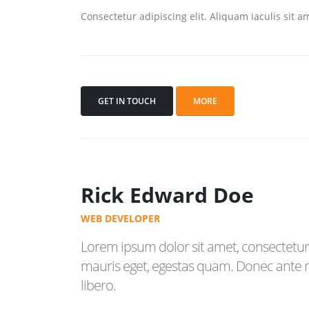
Consectetur adipiscing elit. Aliquam iaculis sit 
GET IN TOUCH
MORE
Rick Edward Doe
WEB DEVELOPER
Lorem ipsum dolor sit amet, consectetur 
mauris eget, egestas quam. Donec ante ri
libero.