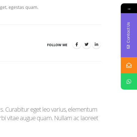
eget, egestas quam.
→
Contact Us
FOLLOW ME
is. Curabitur eget leo varius, elementum
orbi vitae augue quam. Nullam ac laoreet