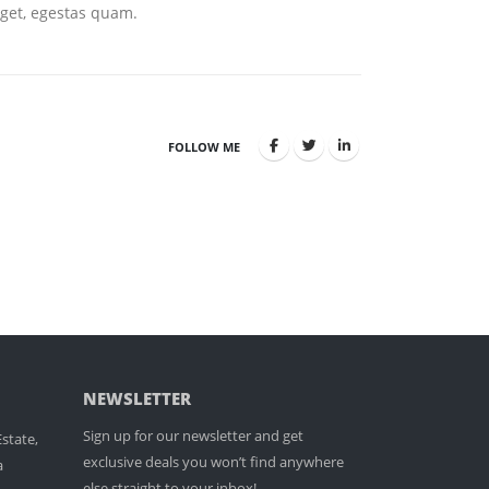
eget, egestas quam.
FOLLOW ME
NEWSLETTER
Sign up for our newsletter and get
state,
exclusive deals you won’t find anywhere
a
else straight to your inbox!